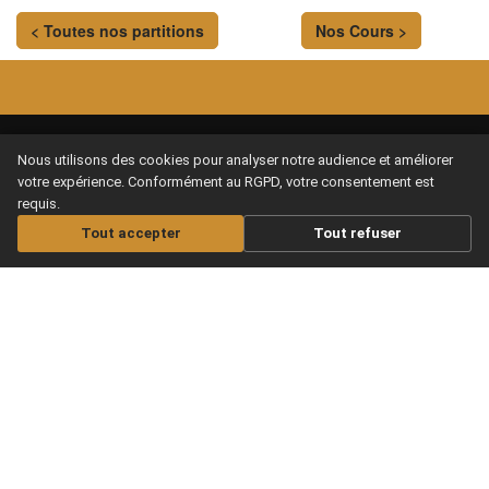
< Toutes nos partitions
Nos Cours >
Nous utilisons des cookies pour analyser notre audience et améliorer
votre expérience. Conformément au RGPD, votre consentement est
Le meilleur site pour apprendre la
requis.
guitare en se faisant plaisir, de chez
Tout accepter
Tout refuser
soi.
MAXITABS
NOS COURS
Nos offres
Apprendre guitare
Acoustique
Offrir un abonnement
Apprendre guitare Electrique
Les Infos musicales
Apprendre Ukulélé
Aide / FAQS