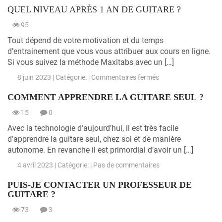
QUEL NIVEAU APRÈS 1 AN DE GUITARE ?
est
le
95
meilleur
site
Tout dépend de votre motivation et du temps
pour
d’entrainement que vous vous attribuer aux cours en ligne.
apprendre
Si vous suivez la méthode Maxitabs avec un […]
la
sur
8 juin 2023 | Catégorie: |
Commentaires fermés
guitare
Quel
en
COMMENT APPRENDRE LA GUITARE SEUL ?
niveau
ligne
après
?
15
0
1
an
Avec la technologie d’aujourd’hui, il est très facile
de
d’apprendre la guitare seul, chez soi et de manière
guitare
autonome. En revanche il est primordial d’avoir un […]
?
4 avril 2023 | Catégorie: |
Pas de commentaires
PUIS-JE CONTACTER UN PROFESSEUR DE
GUITARE ?
73
3