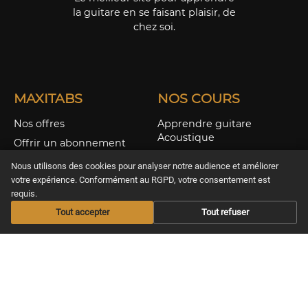
la guitare en se faisant plaisir, de
chez soi.
MAXITABS
NOS COURS
Nos offres
Apprendre guitare
Acoustique
Offrir un abonnement
Apprendre guitare
Les Infos musicales
Nous utilisons des cookies pour analyser notre audience et améliorer
Electrique
votre expérience. Conformément au RGPD, votre consentement est
Aide / FAQS
Apprendre Ukulélé
requis.
CGV & Confidentialité
Nos Cours Live
Tout accepter
Tout refuser
Nos Partitions