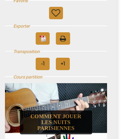
Favoris
Exporter
Transposition
Cours partition
COMMENT JOUER
LES NUITS
PARISIENNES