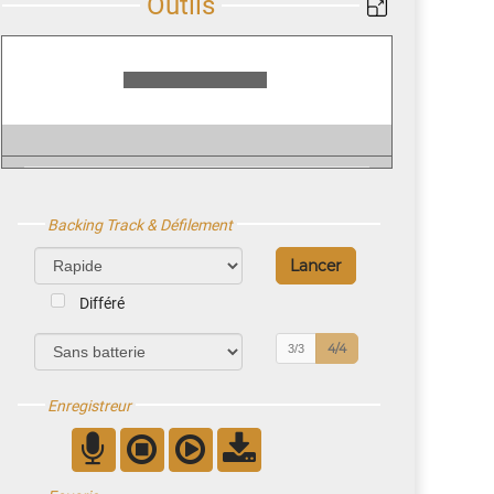
Backing Track & Défilement
Différé
4/4
3/3
Enregistreur