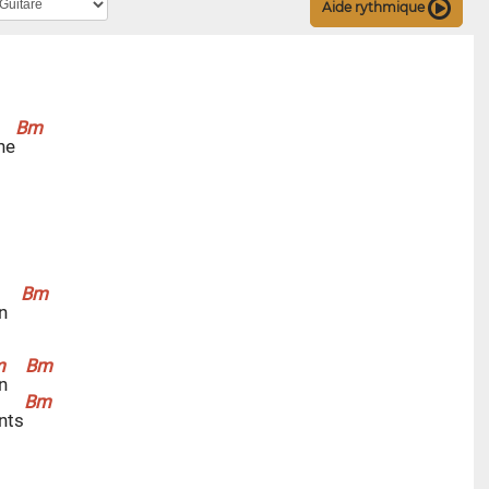
Aide rythmique
ne
in
an
nts