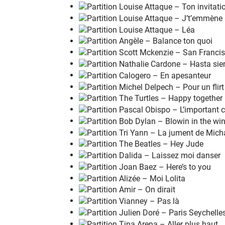
Moi j'vis
t
oujours des
s
oirées pari
s
iennes
Et j'voudrais
v
ivre des
s
oirées belles à
S
ien
Et j'vis
t
oujours des
s
oirées pari
s
iennes
Et j'voudrais
v
ivre des
s
oirées belles à
S
ien
Moi j'vis
t
oujours des
s
oirées pari
s
iennes
Et j'voudrais
v
ivre des
s
oirées belles à
S
ien
Et j'vis
t
oujours des
s
oirées pari
s
iennes
Et j'voudrais
v
ivre des
s
oirées belles à
S
ien