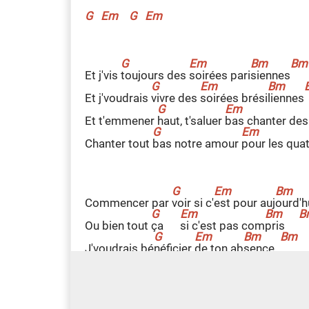
G
Em
G
Em
Et j'vis
t
oujours des
s
oirées pari
s
iennes
Et j'voudrais
v
ivre des
s
oirées brési
l
iennes
Et t'emmener
h
aut, t'saluer
b
as chanter de
Chanter tout
b
as notre amour
p
our les quat
Commencer par
v
oir si c'
e
st pour auj
o
urd'h
Ou bien tout
ç
a
s
i c'est pas com
p
ris
J'voudrais bé
n
éficier
d
e ton ab
s
ence
J'voudrais sa
v
oir
p
our ce
s
oir