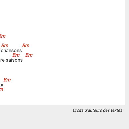
s
c
hansons
re sai
s
ons
ui
Droits d'auteurs des textes