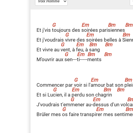
Et j'vis
t
oujours des
s
oirées pari
s
iennes
Et j'voudrais
v
ivre des
s
oirées belles à
S
ien
Et vivre au
v
ent, à
f
eu, à
s
ang
M’ouvrir aux
s
en---
t
i-----
m
ents
Commencer par
v
oir si l'
a
mour bat son
p
le
Et si Lu
c
ien, il a
p
erdu son cha
g
rin
J'voudrais t'em
m
ener au-
d
essus d'un vol
c
Brûler mes
o
s faire transpi
r
er mes senti
m
e