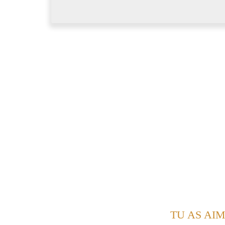
Mais j'vis
t
oujours des
s
oirées pari
s
iennes
Et j'voudrais
v
ivre des
s
oirées brési
l
iennes
Et j'vis
t
oujours des
s
oirées pari
s
iennes
Et j'voudrais
v
ivre des
s
oirées belles à
S
ien
G
Em
G
Em
G
Em
D
Bm
G
Em
D
Bm
G
Em
D
Bm
G
Em
D
Bm
TU AS AIM