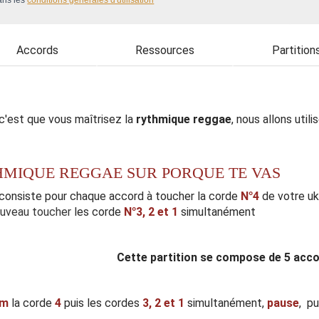
ans les
conditions générales d'utilisation
Accords
Ressources
Partition
 c'est que vous maîtrisez la
rythmique reggae
, nous allons uti
HMIQUE REGGAE SUR PORQUE TE VAS
 consiste pour chaque accord à toucher la corde
N°4
de votre uk
ouveau toucher
les corde
N°3,
2 et 1
simultanément
Cette partition se compose de 5 acco
m
la corde
4
puis les cordes
3,
2 et 1
simultanément,
pause
, p