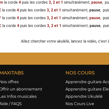
m
la corde
4
puis les cordes
3,
2 et 1
simultanément,
pause
, p
E
la corde
4
puis les cordes
3,
2 et 1
simultanément,
pause
,
pui
F
la corde
4
puis les cordes
3,
2 et 1
simultanément,
pause
,
puis
C
la corde
4
puis les cordes
3,
2 et 1
simultanément,
pause
,
pui
Allez chercher votre ukulélé, lancez la vidéo, c'est 
MAXITABS
NOS COURS
Nos offres
Apprendre guitare Ac
Offrir un abonnement
Apprendre guitare Ele
Les Infos musicales
Apprendre Ukulélé
Aide / FAQS
Nos Cours Live