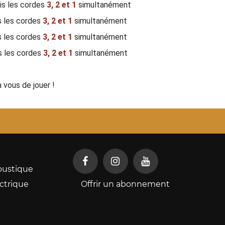
uis les cordes
3,
2 et 1
simultanément
s les cordes
3,
2 et 1
simultanément
 les cordes
3,
2 et 1
simultanément
s les cordes
3,
2 et 1
simultanément
à vous de jouer !
oustique
ctrique
Offrir un abonnement