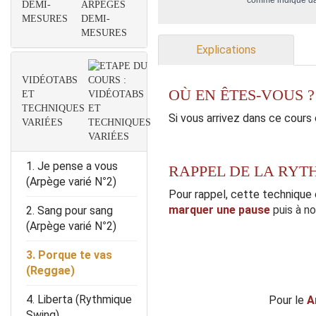
comme indiqué d
DEMI-
MESURES
Explications
VIDÉOTABS
OÙ EN ÊTES-VOUS ?
ET
TECHNIQUES
Si vous arrivez dans ce cours
VARIÉES
1. Je pense a vous
RAPPEL DE LA RYT
(Arpège varié N°2)
Pour rappel, cette technique
marquer une pause
puis à n
2. Sang pour sang
(Arpège varié N°2)
3. Porque te vas
(Reggae)
4. Liberta (Rythmique
Pour le
A
Swing)