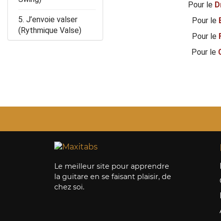
Pour le
D
5. J’envoie valser
Pour le
(Rythmique Valse)
Pour le
Pour le
Le meilleur site pour apprendre
la guitare en se faisant plaisir, de
chez soi.