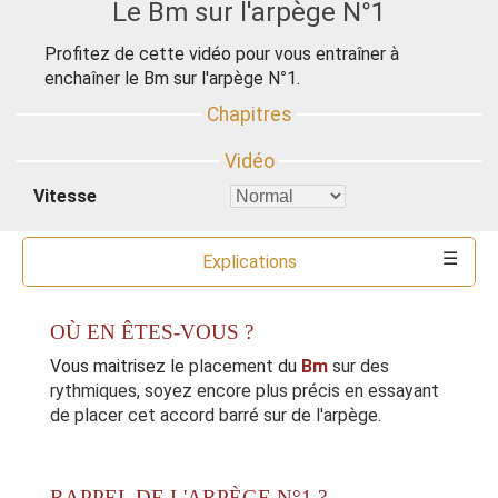
Le Bm sur l'arpège N°1
Profitez de cette vidéo pour vous entraîner à
enchaîner le Bm sur l'arpège N°1.
Vitesse
Explications
Commentaires
Accords
Outils
OÙ EN ÊTES-VOUS ?
Vous maitrisez le
placement
du
Bm
sur des
rythmiques, soyez encore plus précis en essayant
de placer cet accord barré sur de l'arpège.
RAPPEL DE L'ARPÈGE N°1 ?