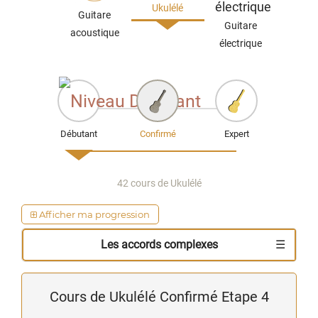
Ukulélé
Guitare
Guitare
acoustique
électrique
Débutant
Confirmé
Expert
42 cours de Ukulélé
Afficher ma progression
Les
Les
Travailler
Les accords complexes
arpèges
accords
les
barrés
barrés
VidéoTabs
VidéoTabs
en
en
Cours de Ukulélé Confirmé Etape 4
arpège
barrés