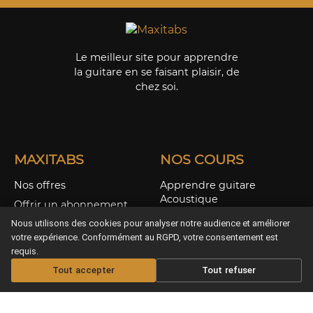
Le meilleur site pour apprendre
la guitare en se faisant plaisir, de
chez soi.
MAXITABS
NOS COURS
Nos offres
Apprendre guitare
Acoustique
Offrir un abonnement
Apprendre guitare
Les Infos musicales
Nous utilisons des cookies pour analyser notre audience et améliorer
Electrique
votre expérience. Conformément au RGPD, votre consentement est
Aide / FAQS
Apprendre Ukulélé
requis.
CGV & Confidentialité
Tout accepter
Tout refuser
Nos Cours Live
Nos Partitions