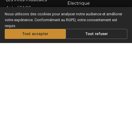
Electrique
Aide / FAQS
Apprendre Ukulélé
Nous utilisons des cookies pour analyser notre audience et améliorer
CGV & Confidentialité
Nos Cours Live
votre expérience. Conformément au RGPD, votre consentement est
requis.
Nos Partitions
Tout accepter
Tout refuser
Offrir un abonnement
Copyright © 2026 Maxitabs
Ce site est protégé par reCAPTCHA et Google
Privacy Policy
Terms of Service