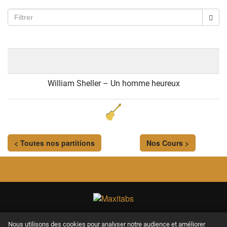
William Sheller – Un homme heureux
< Toutes nos partitions
Nos Cours >
Le meilleur site pour apprendre la
Nous utilisons des cookies pour analyser notre audience et améliorer