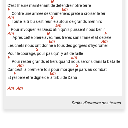
C'est l'heure maintenant
d
e défendre notre terre
Contre une armée de Cimmé
r
iens prête à croiser le fer
Toute la tribu s'est réu
n
ie autour de grands menhirs
Pour invoquer les Dieux a
f
in qu'ils puissent nous bénir
Après cette prière a
v
ec mes frères sans faire état de
z
èle
Les chefs nous ont don
n
é à tous des gorgées d'hydro
m
el
Pour le courage
,
pour pas qu'il y ait de faille
Pour rester grands et fiers quand
n
ous serons dans la bataille
Car c'
e
st la première fois pour moi que
j
e pars au combat
Et j'
e
spère être digne de
l
a tribu de Dana
Am
Am
Am
Am
Droits d'auteurs des textes
Dans la val
l
ée, oh
o
h, de Da
n
a, la-li-la-
l
a