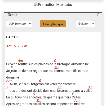
Outils
Aide rythmique
CAPO III
Am
G
F
Em
Le vent
s
ouffle sur les plaines de
l
a Bretagne armoricaine
Je
j
ette un dernier regard sur ma
f
emme, mon fils et mon
domaine
Akim, le fils du forge
r
on est venu me chercher
Les druides ont décidé de mener
l
e combat dans la val
l
ée
Là où tous nos an
c
êtres, de géants guerriers
C
eltes
Après de grandes ba
t
ailles se sont imposés en
m
aîtres