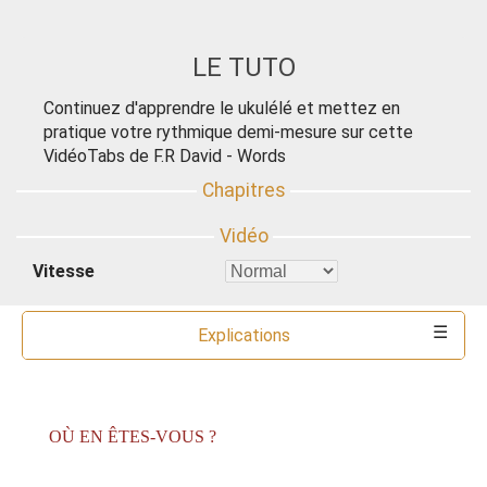
LE TUTO
Continuez d'apprendre le ukulélé et mettez en
pratique votre rythmique demi-mesure sur cette
VidéoTabs de F.R David - Words
Vitesse
Explications
Commentaires
Ressources
Partitions
Accords
Outils
OÙ EN ÊTES-VOUS ?