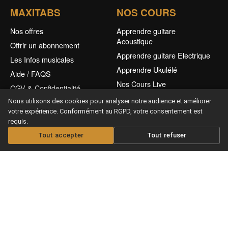
MAXITABS
NOS COURS
Nos offres
Apprendre guitare
Acoustique
Offrir un abonnement
Apprendre guitare Electrique
Les Infos musicales
Apprendre Ukulélé
Aide / FAQS
Nos Cours Live
CGV & Confidentialité
Nos Partitions
Nous utilisons des cookies pour analyser notre audience et améliorer
votre expérience. Conformément au RGPD, votre consentement est
requis.
Tout accepter
Tout refuser
Offrir un abonnement
Copyright © 2026 Maxitabs
Ce site est protégé par reCAPTCHA et Google