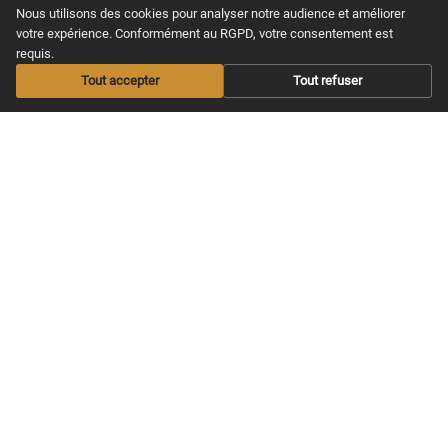
la guitare en se faisant plaisir, de
Nous utilisons des cookies pour analyser notre audience et améliorer
chez soi.
votre expérience. Conformément au RGPD, votre consentement est
requis.
Tout accepter
Tout refuser
MAXITABS
NOS COURS
Nos offres
Apprendre guitare
Acoustique
Offrir un abonnement
Apprendre guitare
Les Infos musicales
Electrique
Aide / FAQS
Apprendre Ukulélé
CGV & Confidentialité
Nos Cours Live
Nos Partitions