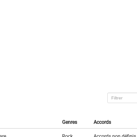
Genres
Accords
are
Rock
Accords non définis