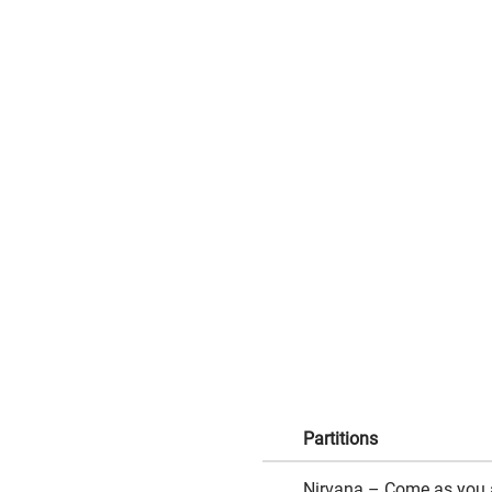
Partitions
Nirvana – Come as you 