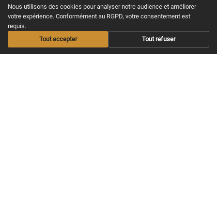
la guitare en se faisant plaisir, de
Nous utilisons des cookies pour analyser notre audience et améliorer
chez soi.
votre expérience. Conformément au RGPD, votre consentement est
requis.
Tout accepter
Tout refuser
MAXITABS
NOS COURS
Nos offres
Apprendre guitare
Acoustique
Offrir un abonnement
Apprendre guitare
Les Infos musicales
Electrique
Aide / FAQS
Apprendre Ukulélé
CGV & Confidentialité
Nos Cours Live
Nos Partitions