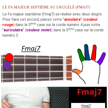
LE FA MAJEUR SEPTIÈME AU UKULÉLÉ (FMAJ7)
Le Fa majeur septième (Fmaj7) se réalise avec deux doigts.
Pour faire cet accord, placez votre "
annulaire
" (
couleur
ème
rouge
) dans la 5
case sur la corde numéro 4 puis votre
ème
"
auriculaire
" (
couleur violet
) dans la 5
case sur la corde
numéro 3.