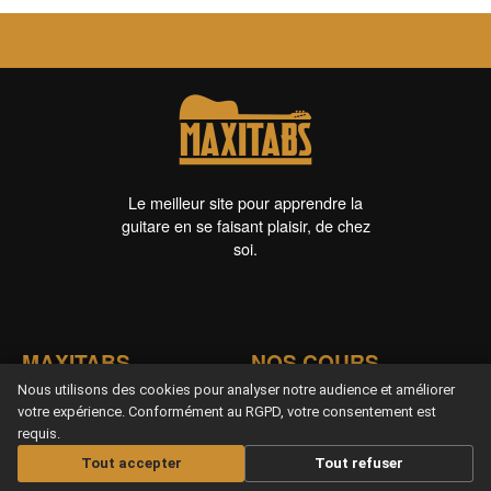
Le meilleur site pour apprendre la
guitare en se faisant plaisir, de chez
soi.
MAXITABS
NOS COURS
Nous utilisons des cookies pour analyser notre audience et améliorer
Nos offres
Apprendre guitare
votre expérience. Conformément au RGPD, votre consentement est
Acoustique
Offrir un abonnement
requis.
Apprendre guitare Electrique
Les Infos musicales
Tout accepter
Tout refuser
Apprendre Ukulélé