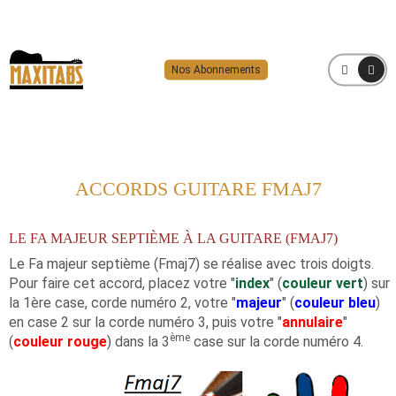
Nos Abonnements
MENU
ACCORDS GUITARE FMAJ7
LE FA MAJEUR SEPTIÈME À LA GUITARE (FMAJ7)
Le Fa majeur septième (Fmaj7) se réalise avec trois doigts.
Pour faire cet accord, placez votre "
index
" (
couleur vert
) sur
la 1ère case, corde numéro 2, votre "
majeur
" (
couleur bleu
)
en case 2 sur la corde numéro 3, puis votre "
annulaire
"
ème
(
couleur rouge
) dans la 3
case sur la corde numéro 4.