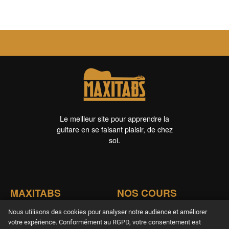
Le meilleur site pour apprendre la
guitare en se faisant plaisir, de chez
soi.
MAXITABS
NOS COURS
Nos offres
Apprendre guitare
Nous utilisons des cookies pour analyser notre audience et améliorer
Acoustique
votre expérience. Conformément au RGPD, votre consentement est
Offrir un abonnement