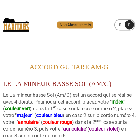
Nos Abonnements
MENU
ACCORD GUITARE AM/G
LE LA MINEUR BASSE SOL (AM/G)
Le La mineur basse Sol (Am/G) est un accord qui se réalise
avec 4 doigts. Pour jouer cet accord, placez votre "
index
"
er
(
couleur vert
) dans la 1
case sur la corde numéro 2, placez
votre "
majeur
" (
couleur bleu
) en case 2 sur la corde numéro 4,
ème
votre "
annulaire
" (
couleur rouge
) dans la 2
case sur la
corde numéro 3, puis votre "
auriculaire
"(
couleur violet
) en
case 3 sur la corde numéro 6.