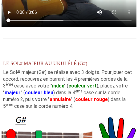
LE SOL# MAJEUR AU UKULÉLÉ (G#)
Le Sol# majeur (G#) se réalise avec 3 doigts. Pour jouer cet
accord, recouvrez en barrant les 4 premières cordes de la
ème
3
case avec votre "
index
" (
couleur vert
), placez votre
ème
"
majeur
" (
couleur bleu
) dans la 4
case sur la corde
numéro 2, puis votre "
annulaire
" (
couleur rouge
) dans la
ème
5
case sur la corde numéro 4.