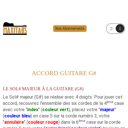
Nos Abonnements
MENU
ACCORD GUITARE G#
LE SOL# MAJEUR À LA GUITARE (G#)
Le Sol# majeur (G#) se réalise avec 4 doigts. Pour jouer cet
ème
accord, recouvrez l'ensemble des six cordes de la 4
case
avec votre "
index
" (
couleur vert
), placez votre "
majeur
"
(
couleur bleu
) en case 5 sur la corde numéro 3, votre
ème
"
annulaire
" (
couleur rouge
) dans la 6
case sur la corde